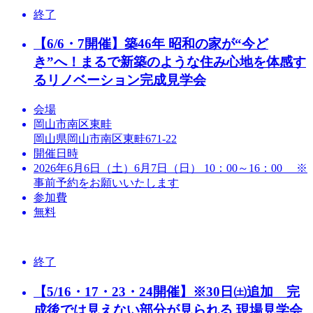
終了
【6/6・7開催】築46年 昭和の家が“今ど
き”へ！まるで新築のような住み心地を体感す
るリノベーション完成見学会
会場
岡山市南区東畦
岡山県岡山市南区東畦671-22
開催日時
2026年6月6日（土）6月7日（日） 10：00～16：00 ※
事前予約をお願いいたします
参加費
無料
終了
【5/16・17・23・24開催】※30日㈯追加 完
成後では見えない部分が見られる 現場見学会