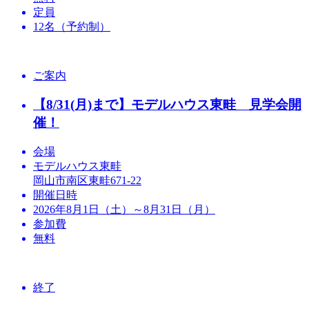
定員
12名（予約制）
ご案内
【8/31(月)まで】モデルハウス東畦 見学会開
催！
会場
モデルハウス東畦
岡山市南区東畦671-22
開催日時
2026年8月1日（土）～8月31日（月）
参加費
無料
終了