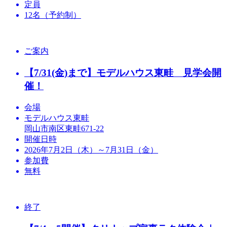
定員
12名（予約制）
ご案内
【7/31(金)まで】モデルハウス東畦 見学会開
催！
会場
モデルハウス東畦
岡山市南区東畦671-22
開催日時
2026年7月2日（木）～7月31日（金）
参加費
無料
終了