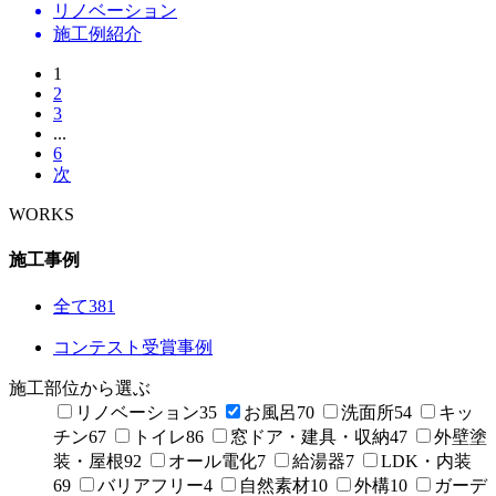
リノベーション
施工例紹介
1
2
3
...
6
次
WORKS
施工事例
全て
381
コンテスト受賞事例
施工部位から選ぶ
リノベーション
35
お風呂
70
洗面所
54
キッ
チン
67
トイレ
86
窓ドア・建具・収納
47
外壁塗
装・屋根
92
オール電化
7
給湯器
7
LDK・内装
69
バリアフリー
4
自然素材
10
外構
10
ガーデ