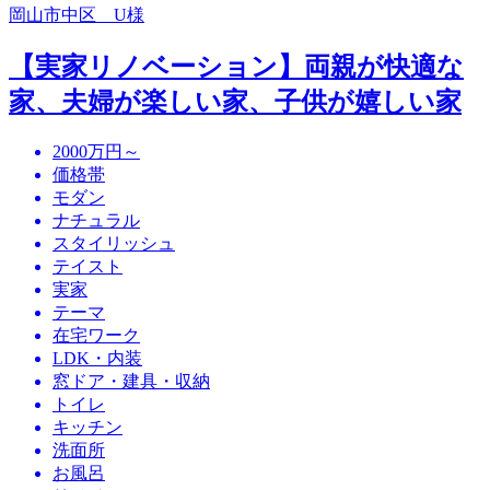
岡山市中区 U様
【実家リノベーション】両親が快適な
家、夫婦が楽しい家、子供が嬉しい家
2000万円～
価格帯
モダン
ナチュラル
スタイリッシュ
テイスト
実家
テーマ
在宅ワーク
LDK・内装
窓ドア・建具・収納
トイレ
キッチン
洗面所
お風呂