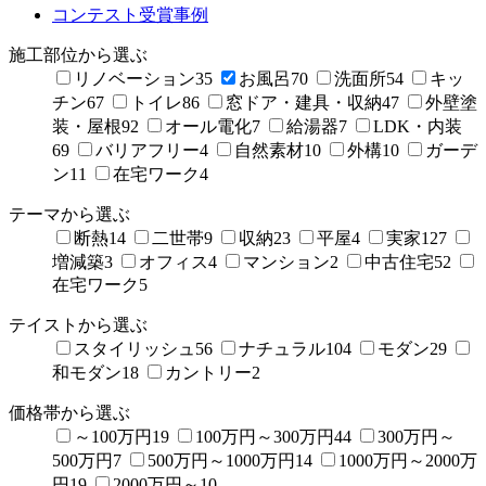
コンテスト受賞事例
施工部位から選ぶ
リノベーション
35
お風呂
70
洗面所
54
キッ
チン
67
トイレ
86
窓ドア・建具・収納
47
外壁塗
装・屋根
92
オール電化
7
給湯器
7
LDK・内装
69
バリアフリー
4
自然素材
10
外構
10
ガーデ
ン
11
在宅ワーク
4
テーマから選ぶ
断熱
14
二世帯
9
収納
23
平屋
4
実家
127
増減築
3
オフィス
4
マンション
2
中古住宅
52
在宅ワーク
5
テイストから選ぶ
スタイリッシュ
56
ナチュラル
104
モダン
29
和モダン
18
カントリー
2
価格帯から選ぶ
～100万円
19
100万円～300万円
44
300万円～
500万円
7
500万円～1000万円
14
1000万円～2000万
円
19
2000万円～
10