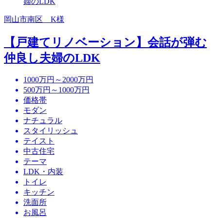
岡山市南区 K様
【戸建てリノベーション】会話が弾む
仲良し夫婦のLDK
1000万円～2000万円
500万円～1000万円
価格帯
モダン
ナチュラル
スタイリッシュ
テイスト
中古住宅
テーマ
LDK・内装
トイレ
キッチン
洗面所
お風呂