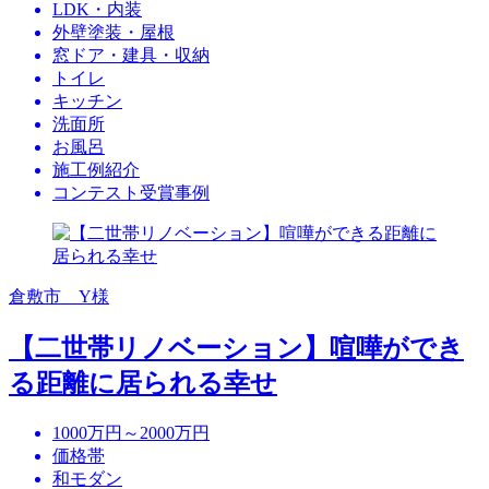
LDK・内装
外壁塗装・屋根
窓ドア・建具・収納
トイレ
キッチン
洗面所
お風呂
施工例紹介
コンテスト受賞事例
倉敷市 Y様
【二世帯リノベーション】喧嘩ができ
る距離に居られる幸せ
1000万円～2000万円
価格帯
和モダン