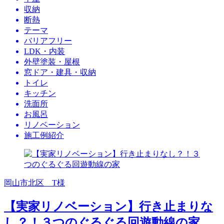
収納
断熱
テーマ
バリアフリー
LDK・内装
外壁塗装・屋根
窓ドア・建具・収納
トイレ
キッチン
洗面所
お風呂
リノベーション
施工例紹介
岡山市北区 T様
【実家リノベーション】行き止まりな
し？！３つのぐるぐる回遊動線の家