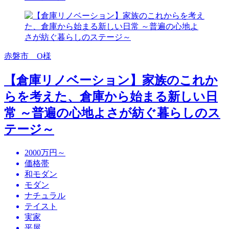
赤磐市 O様
【倉庫リノベーション】家族のこれか
らを考えた、倉庫から始まる新しい日
常 ～普遍の心地よさが紡ぐ暮らしのス
テージ～
2000万円～
価格帯
和モダン
モダン
ナチュラル
テイスト
実家
平屋