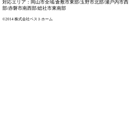
対応エリア：岡山市全域/倉敷市東部/玉野市北部/瀬戸内市西
部/赤磐市南西部/総社市東南部
©2014 株式会社ベストホーム