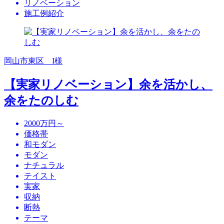
リノベーション
施工例紹介
岡山市東区 I様
【実家リノベーション】余を活かし、
余をたのしむ
2000万円～
価格帯
和モダン
モダン
ナチュラル
テイスト
実家
収納
断熱
テーマ