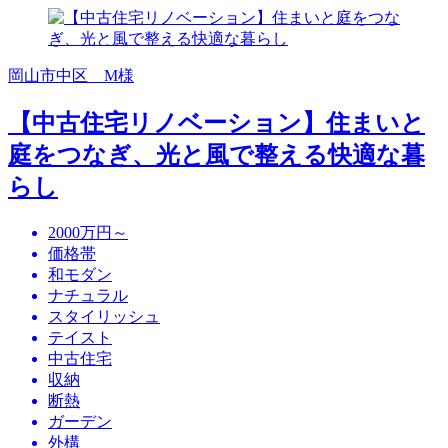
岡山市中区 M様
【中古住宅リノベーション】住まいと
庭をつなぎ、光と風で整える快適な暮
らし
2000万円～
価格帯
和モダン
ナチュラル
スタイリッシュ
テイスト
中古住宅
収納
断熱
ガーデン
外構