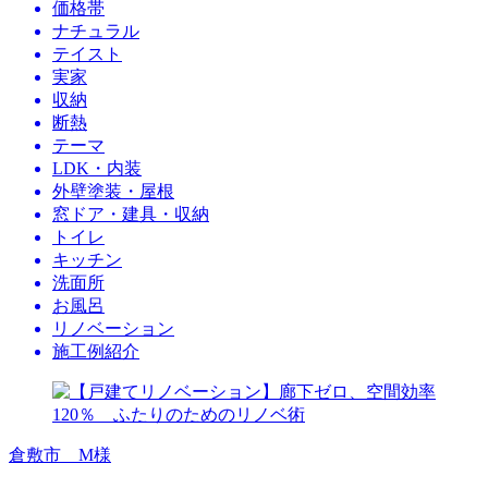
価格帯
ナチュラル
テイスト
実家
収納
断熱
テーマ
LDK・内装
外壁塗装・屋根
窓ドア・建具・収納
トイレ
キッチン
洗面所
お風呂
リノベーション
施工例紹介
倉敷市 M様