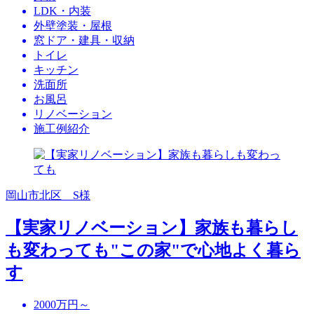
LDK・内装
外壁塗装・屋根
窓ドア・建具・収納
トイレ
キッチン
洗面所
お風呂
リノベーション
施工例紹介
岡山市北区 S様
【実家リノベーション】家族も暮らし
も変わっても"この家"で心地よく暮ら
す
2000万円～