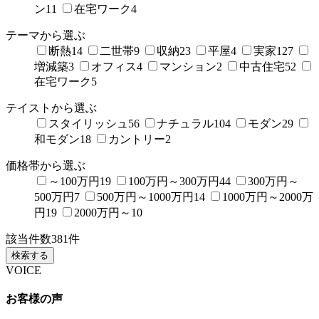
ン
11
在宅ワーク
4
テーマから選ぶ
断熱
14
二世帯
9
収納
23
平屋
4
実家
127
増減築
3
オフィス
4
マンション
2
中古住宅
52
在宅ワーク
5
テイストから選ぶ
スタイリッシュ
56
ナチュラル
104
モダン
29
和モダン
18
カントリー
2
価格帯から選ぶ
～100万円
19
100万円～300万円
44
300万円～
500万円
7
500万円～1000万円
14
1000万円～2000万
円
19
2000万円～
10
該当件数
381
件
検索する
VOICE
お客様の声