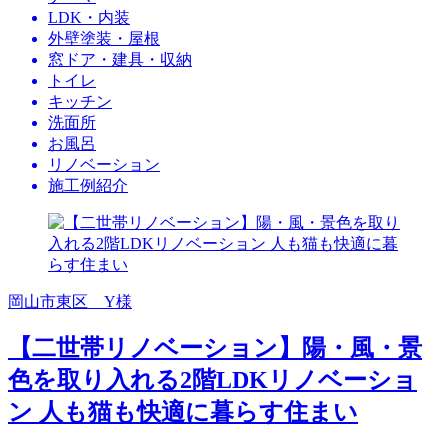
LDK・内装
外壁塗装・屋根
窓ドア・建具・収納
トイレ
キッチン
洗面所
お風呂
リノベーション
施工例紹介
岡山市東区 Y様
【二世帯リノベーション】陽・風・景
色を取り入れる2階LDKリノベーショ
ン 人も猫も快適に暮らす住まい