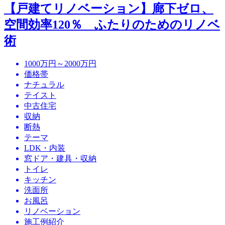
【戸建てリノベーション】廊下ゼロ、
空間効率120％ ふたりのためのリノベ
術
1000万円～2000万円
価格帯
ナチュラル
テイスト
中古住宅
収納
断熱
テーマ
LDK・内装
窓ドア・建具・収納
トイレ
キッチン
洗面所
お風呂
リノベーション
施工例紹介