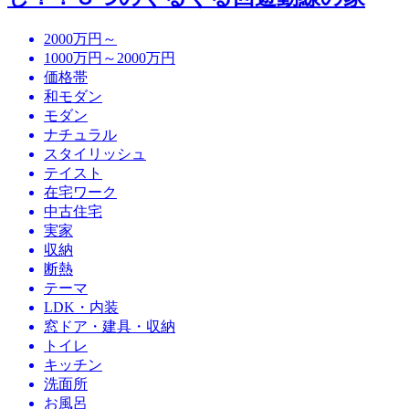
2000万円～
1000万円～2000万円
価格帯
和モダン
モダン
ナチュラル
スタイリッシュ
テイスト
在宅ワーク
中古住宅
実家
収納
断熱
テーマ
LDK・内装
窓ドア・建具・収納
トイレ
キッチン
洗面所
お風呂