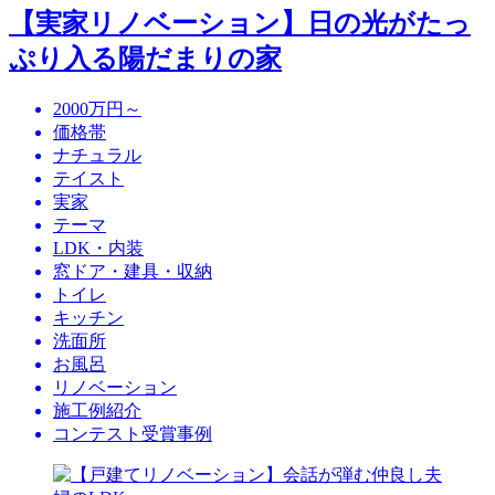
【実家リノベーション】日の光がたっ
ぷり入る陽だまりの家
2000万円～
価格帯
ナチュラル
テイスト
実家
テーマ
LDK・内装
窓ドア・建具・収納
トイレ
キッチン
洗面所
お風呂
リノベーション
施工例紹介
コンテスト受賞事例