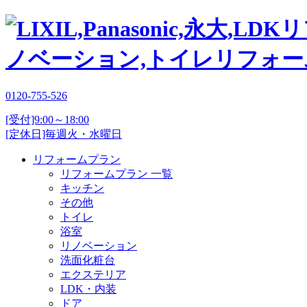
0120-755-526
[受付]9:00～18:00
[定休日]毎週火・水曜日
リフォームプラン
リフォームプラン 一覧
キッチン
その他
トイレ
浴室
リノベーション
洗面化粧台
エクステリア
LDK・内装
ドア