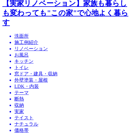
【実家リノベーション】家族も暮らし
も変わっても"この家"で心地よく暮ら
す
洗面所
施工例紹介
リノベーション
お風呂
キッチン
トイレ
窓ドア・建具・収納
外壁塗装・屋根
LDK・内装
テーマ
断熱
収納
実家
テイスト
ナチュラル
価格帯