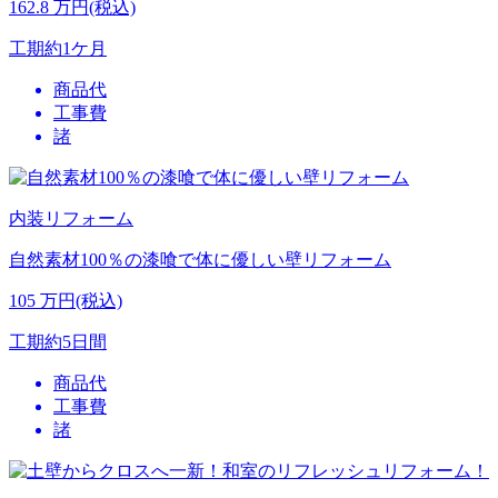
162.8
万円(税込)
工期
約1ケ月
商品代
工事費
諸
内装リフォーム
自然素材100％の漆喰で体に優しい壁リフォーム
105
万円(税込)
工期
約5日間
商品代
工事費
諸