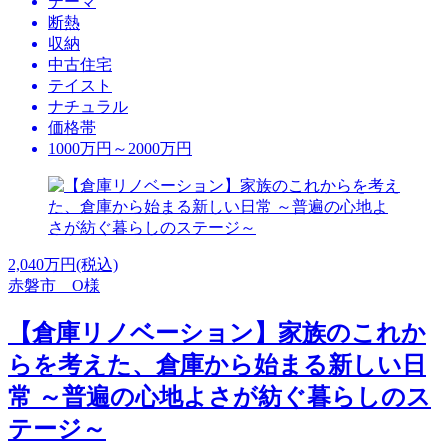
テーマ
断熱
収納
中古住宅
テイスト
ナチュラル
価格帯
1000万円～2000万円
2,040
万円(税込)
赤磐市 O様
【倉庫リノベーション】家族のこれか
らを考えた、倉庫から始まる新しい日
常 ～普遍の心地よさが紡ぐ暮らしのス
テージ～