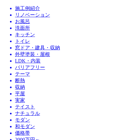
施工例紹介
リノベーション
お風呂
洗面所
キッチン
トイレ
窓ドア・建具・収納
外壁塗装・屋根
LDK・内装
バリアフリー
テーマ
断熱
収納
平屋
実家
テイスト
ナチュラル
モダン
和モダン
価格帯
2000万円～