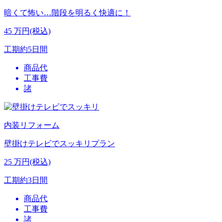
暗くて怖い…階段を明るく快適に！
45
万円(税込)
工期
約5日間
商品代
工事費
諸
内装リフォーム
壁掛けテレビでスッキリプラン
25
万円(税込)
工期
約3日間
商品代
工事費
諸