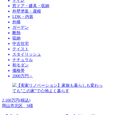
トイレ
窓ドア・建具・収納
外壁塗装・屋根
LDK・内装
外構
ガーデン
断熱
収納
中古住宅
テイスト
スタイリッシュ
ナチュラル
和モダン
価格帯
2000万円～
2,100
万円(税込)
岡山市北区 S様