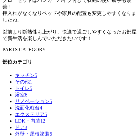
クローゼットはハンガーパイプ付きで収納の使い勝手も改
善！
押入れがなくなりベッドや家具の配置も変更しやすくなりま
したね。
以前より断熱性も上がり、快適で過ごしやすくなったお部屋
で新生活を楽しんでいただきたいです！
PARTS CATEGORY
部位カテゴリ
キッチン
5
その他
1
トイレ
5
浴室
6
リノベーション
5
洗面化粧台
4
エクステリア
5
LDK・内装
12
ドア
3
外壁・屋根塗装
5