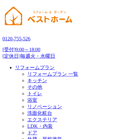
0120-755-526
[受付]9:00～18:00
[定休日]毎週火・水曜日
リフォームプラン
リフォームプラン 一覧
キッチン
その他
トイレ
浴室
リノベーション
洗面化粧台
エクステリア
LDK・内装
ドア