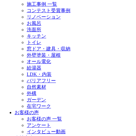
施工事例 一覧
コンテスト受賞事例
リノベーション
お風呂
洗面所
キッチン
トイレ
窓ドア・建具・収納
外壁塗装・屋根
オール電化
給湯器
LDK・内装
バリアフリー
自然素材
外構
ガーデン
在宅ワーク
お客様の声
お客様の声 一覧
アンケート
インタビュー動画