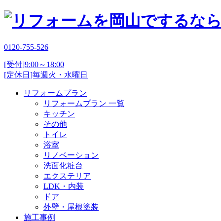
0120-755-526
[受付]9:00～18:00
[定休日]毎週火・水曜日
リフォームプラン
リフォームプラン 一覧
キッチン
その他
トイレ
浴室
リノベーション
洗面化粧台
エクステリア
LDK・内装
ドア
外壁・屋根塗装
施工事例