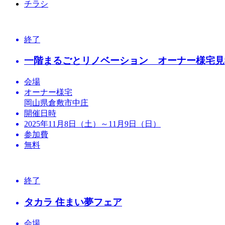
チラシ
終了
一階まるごとリノベーション オーナー様宅見
会場
オーナー様宅
岡山県倉敷市中庄
開催日時
2025年11月8日（土）～11月9日（日）
参加費
無料
終了
タカラ 住まい夢フェア
会場