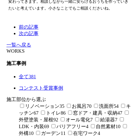
変わってきます。相談しながら一緒に安らげるおうちを作っていき
たいと考えています。小さなことでもご相談くださいね。
前の記事
次の記事
一覧へ戻る
WORKS
施工事例
全て
381
コンテスト受賞事例
施工部位から選ぶ
リノベーション
35
お風呂
70
洗面所
54
キ
ッチン
67
トイレ
86
窓ドア・建具・収納
47
外壁塗装・屋根
92
オール電化
7
給湯器
7
LDK・内装
69
バリアフリー
4
自然素材
10
外構
10
ガーデン
11
在宅ワーク
4