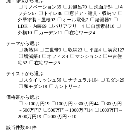
施工部位から選ぶ
リノベーション
35
お風呂
70
洗面所
54
キ
ッチン
67
トイレ
86
窓ドア・建具・収納
47
外壁塗装・屋根
92
オール電化
7
給湯器
7
LDK・内装
69
バリアフリー
4
自然素材
10
外構
10
ガーデン
11
在宅ワーク
4
テーマから選ぶ
断熱
14
二世帯
9
収納
23
平屋
4
実家
127
増減築
3
オフィス
4
マンション
2
中古住
宅
52
在宅ワーク
5
テイストから選ぶ
スタイリッシュ
56
ナチュラル
104
モダン
29
和モダン
18
カントリー
2
価格帯から選ぶ
～100万円
19
100万円～300万円
44
300万円
～500万円
7
500万円～1000万円
14
1000万円～
2000万円
19
2000万円～
10
該当件数
381
件