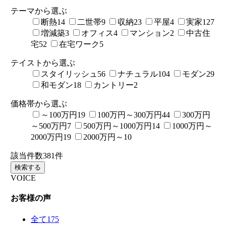
テーマから選ぶ
断熱
14
二世帯
9
収納
23
平屋
4
実家
127
増減築
3
オフィス
4
マンション
2
中古住
宅
52
在宅ワーク
5
テイストから選ぶ
スタイリッシュ
56
ナチュラル
104
モダン
29
和モダン
18
カントリー
2
価格帯から選ぶ
～100万円
19
100万円～300万円
44
300万円
～500万円
7
500万円～1000万円
14
1000万円～
2000万円
19
2000万円～
10
該当件数
381
件
検索する
VOICE
お客様の声
全て
175