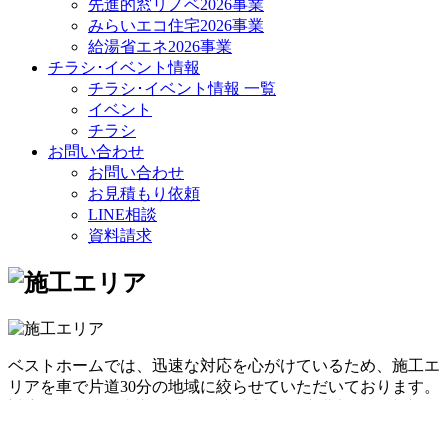
先進的窓リノベ2026事業
みらいエコ住宅2026事業
給湯省エネ2026事業
チラシ･イベント情報
チラシ･イベント情報 一覧
イベント
チラシ
お問い合わせ
お問い合わせ
お見積もり依頼
LINE相談
資料請求
ベストホームでは、迅速な対応を心がけているため、施工エ
リアを車で片道30分の地域に絞らせていただいております。
対応エリア：岡山市全域/倉敷市東部/玉野市北部/瀬戸内市西
部/赤磐市南西部/総社市東南部