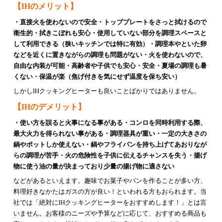
【IHのメリット】
・直接火を使わないので安全
・トッププレートをさっと拭けるので
衛生的・拭きこぼれも安心
・使用していない部分を調理スペースと
して利用できる（狭いキッチンでは特に有効）
・調理本やといた卵
などを近くに置きながらの調理も問題がない
・火を使わないので、
自由な内装が可能
・高齢者や子供でも安心・安全
・夏場の調理も暑
くない
・保温が楽（焦げ付きを気にせず温度を保ち安い）
しかしIHクッキングヒーターも良いことばかりではありません。
【IHのデメリット】
・使い方を誤ると火事になる事がある
・コンロを同時利用する際、
最大火力を得られない事がある
・調理器具が重い
・一定の大きさの
鍋やポットしか使えない
・鍋やフライパンを持ち上げてあおりなが
らの調理が苦手
・火の危険性を子供に伝えるチャンスを失う
・揚げ
物に使う油の量が決まっており少量の揚げ物に適さない
などがあるといえます。
趣味でお菓子やパンを作ることが多い方、
料理好きなかたはガスの方が良い！といわれる方もおられます。
当
社では「絶対にIHクッキングヒーターをおすすめします！」とは言
いません。
お客様のニーズや予算などに応じて、おすすめる商品も