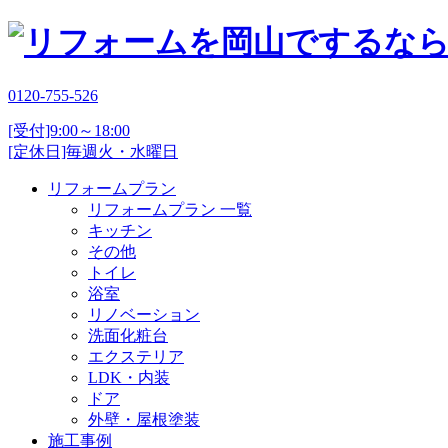
0120-755-526
[受付]9:00～18:00
[定休日]毎週火・水曜日
リフォームプラン
リフォームプラン 一覧
キッチン
その他
トイレ
浴室
リノベーション
洗面化粧台
エクステリア
LDK・内装
ドア
外壁・屋根塗装
施工事例