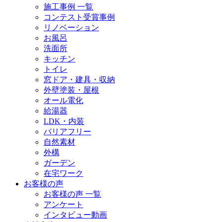
施工事例 一覧
コンテスト受賞事例
リノベーション
お風呂
洗面所
キッチン
トイレ
窓ドア・建具・収納
外壁塗装・屋根
オール電化
給湯器
LDK・内装
バリアフリー
自然素材
外構
ガーデン
在宅ワーク
お客様の声
お客様の声 一覧
アンケート
インタビュー動画