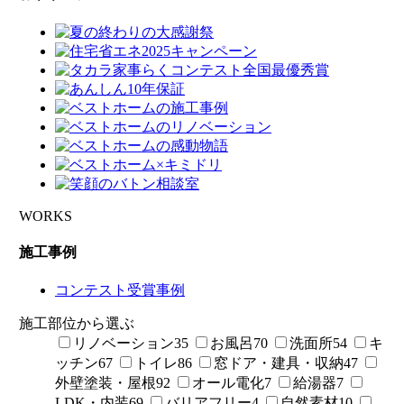
WORKS
施工事例
コンテスト受賞事例
施工部位から選ぶ
リノベーション
35
お風呂
70
洗面所
54
キ
ッチン
67
トイレ
86
窓ドア・建具・収納
47
外壁塗装・屋根
92
オール電化
7
給湯器
7
LDK・内装
69
バリアフリー
4
自然素材
10