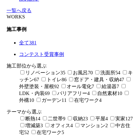
一覧へ戻る
WORKS
施工事例
全て
381
コンテスト受賞事例
施工部位から選ぶ
リノベーション
35
お風呂
70
洗面所
54
キ
ッチン
67
トイレ
86
窓ドア・建具・収納
47
外壁塗装・屋根
92
オール電化
7
給湯器
7
LDK・内装
69
バリアフリー
4
自然素材
10
外構
10
ガーデン
11
在宅ワーク
4
テーマから選ぶ
断熱
14
二世帯
9
収納
23
平屋
4
実家
127
増減築
3
オフィス
4
マンション
2
中古住
宅
52
在宅ワーク
5