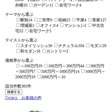
外構
10
ガーデン
11
在宅ワーク
4
テーマから選ぶ
断熱
14
二世帯
9
収納
23
平屋
4
実家
127
増減築
3
オフィス
4
マンション
2
中古住
宅
52
在宅ワーク
5
テイストから選ぶ
スタイリッシュ
56
ナチュラル
104
モダン
29
和モダン
18
カントリー
2
価格帯から選ぶ
～100万円
19
100万円～300万円
44
300万円
～500万円
7
500万円～1000万円
14
1000万円～
2000万円
19
2000万円～
10
該当件数
381
件
検索する
お客様の声
VOICE