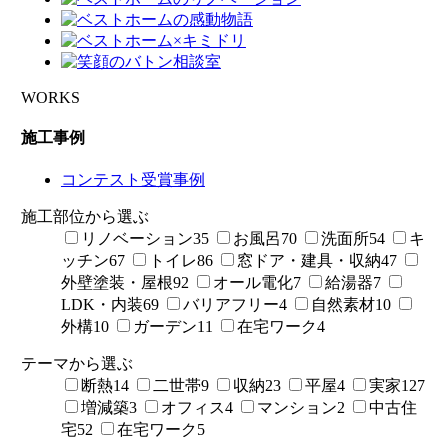
WORKS
施工事例
コンテスト受賞事例
施工部位から選ぶ
リノベーション
35
お風呂
70
洗面所
54
キ
ッチン
67
トイレ
86
窓ドア・建具・収納
47
外壁塗装・屋根
92
オール電化
7
給湯器
7
LDK・内装
69
バリアフリー
4
自然素材
10
外構
10
ガーデン
11
在宅ワーク
4
テーマから選ぶ
断熱
14
二世帯
9
収納
23
平屋
4
実家
127
増減築
3
オフィス
4
マンション
2
中古住
宅
52
在宅ワーク
5