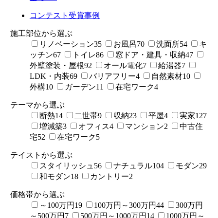
コンテスト受賞事例
施工部位から選ぶ
リノベーション
35
お風呂
70
洗面所
54
キ
ッチン
67
トイレ
86
窓ドア・建具・収納
47
外壁塗装・屋根
92
オール電化
7
給湯器
7
LDK・内装
69
バリアフリー
4
自然素材
10
外構
10
ガーデン
11
在宅ワーク
4
テーマから選ぶ
断熱
14
二世帯
9
収納
23
平屋
4
実家
127
増減築
3
オフィス
4
マンション
2
中古住
宅
52
在宅ワーク
5
テイストから選ぶ
スタイリッシュ
56
ナチュラル
104
モダン
29
和モダン
18
カントリー
2
価格帯から選ぶ
～100万円
19
100万円～300万円
44
300万円
～500万円
7
500万円～1000万円
14
1000万円～