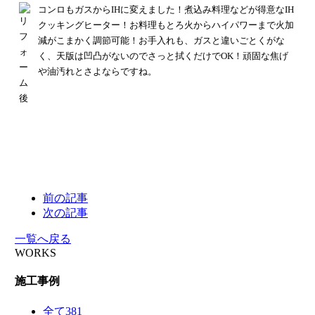
コンロもガスからIHに変えました！
煮込み料理などが得意なIH
クッキングヒーター！
お料理もとろ火からハイパワーまで火加
減がこまかく調節可能！
お手入れも、ガスと違いごとくがな
く、天版は凹凸がないのでさっと拭くだけでOK！頑固な焦げ
や油汚れとさよならですね。
前の記事
次の記事
一覧へ戻る
WORKS
施工事例
全て
381