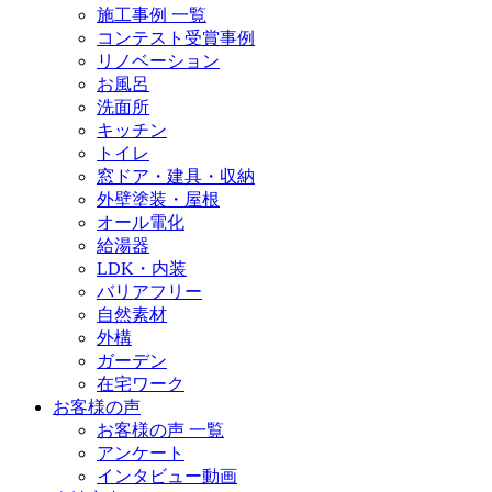
施工事例 一覧
コンテスト受賞事例
リノベーション
お風呂
洗面所
キッチン
トイレ
窓ドア・建具・収納
外壁塗装・屋根
オール電化
給湯器
LDK・内装
バリアフリー
自然素材
外構
ガーデン
在宅ワーク
お客様の声
お客様の声 一覧
アンケート
インタビュー動画