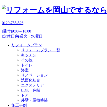
0120-755-526
[受付]9:00～18:00
[定休日]毎週火・水曜日
リフォームプラン
リフォームプラン 一覧
キッチン
その他
トイレ
浴室
リノベーション
洗面化粧台
エクステリア
LDK・内装
ドア
外壁・屋根塗装
施工事例