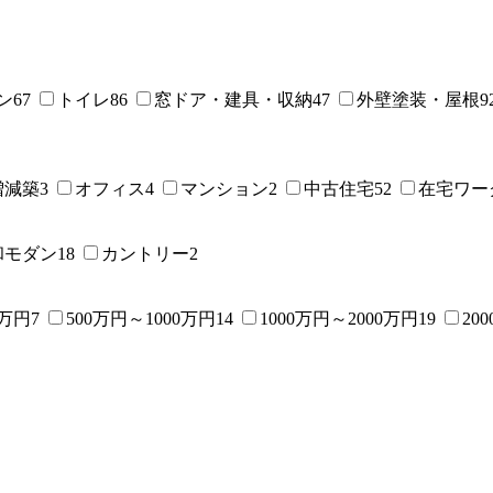
ン
67
トイレ
86
窓ドア・建具・収納
47
外壁塗装・屋根
9
増減築
3
オフィス
4
マンション
2
中古住宅
52
在宅ワー
和モダン
18
カントリー
2
0万円
7
500万円～1000万円
14
1000万円～2000万円
19
20