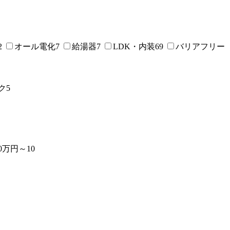
2
オール電化
7
給湯器
7
LDK・内装
69
バリアフリー
ク
5
00万円～
10