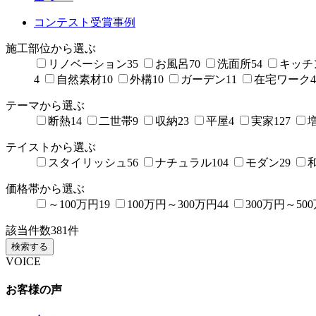
コンテスト受賞事例
施工部位から選ぶ
リノベーション
35
お風呂
70
洗面所
54
キッチ
4
自然素材
10
外構
10
ガーデン
11
在宅ワーク
4
テーマから選ぶ
断熱
14
二世帯
9
収納
23
平屋
4
実家
127
テイストから選ぶ
スタイリッシュ
56
ナチュラル
104
モダン
29
価格帯から選ぶ
～100万円
19
100万円～300万円
44
300万円～50
該当件数
381
件
検索する
VOICE
お客様の声