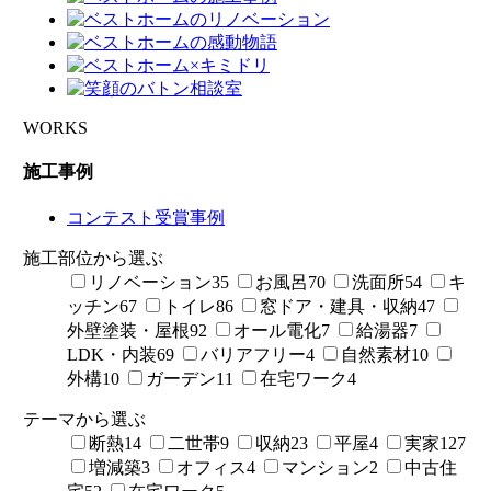
WORKS
施工事例
コンテスト受賞事例
施工部位から選ぶ
リノベーション
35
お風呂
70
洗面所
54
キ
ッチン
67
トイレ
86
窓ドア・建具・収納
47
外壁塗装・屋根
92
オール電化
7
給湯器
7
LDK・内装
69
バリアフリー
4
自然素材
10
外構
10
ガーデン
11
在宅ワーク
4
テーマから選ぶ
断熱
14
二世帯
9
収納
23
平屋
4
実家
127
増減築
3
オフィス
4
マンション
2
中古住