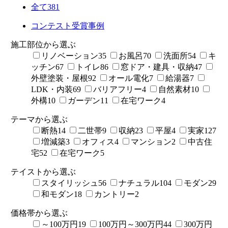
全て
381
コンテスト受賞事例
施工部位から選ぶ
リノベーション
35
お風呂
70
洗面所
54
キ
ッチン
67
トイレ
86
窓ドア・建具・収納
47
外壁塗装・屋根
92
オール電化
7
給湯器
7
LDK・内装
69
バリアフリー
4
自然素材
10
外構
10
ガーデン
11
在宅ワーク
4
テーマから選ぶ
断熱
14
二世帯
9
収納
23
平屋
4
実家
127
増減築
3
オフィス
4
マンション
2
中古住
宅
52
在宅ワーク
5
テイストから選ぶ
スタイリッシュ
56
ナチュラル
104
モダン
29
和モダン
18
カントリー
2
価格帯から選ぶ
～100万円
19
100万円～300万円
44
300万円