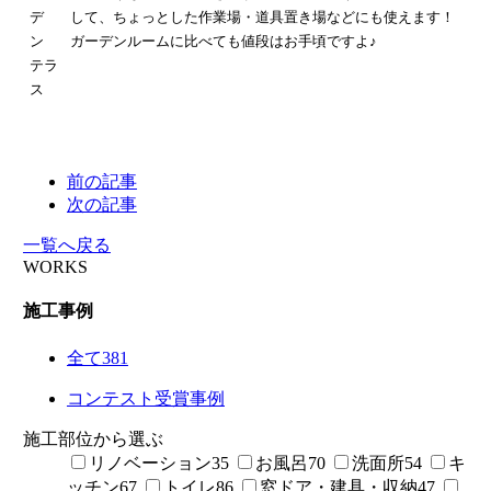
して、ちょっとした作業場・道具置き場などにも使えます！
ガーデンルームに比べても値段はお手頃ですよ♪
前の記事
次の記事
一覧へ戻る
WORKS
施工事例
全て
381
コンテスト受賞事例
施工部位から選ぶ
リノベーション
35
お風呂
70
洗面所
54
キ
ッチン
67
トイレ
86
窓ドア・建具・収納
47