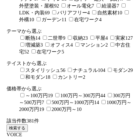
外壁塗装・屋根
92
オール電化
7
給湯器
7
LDK・内装
69
バリアフリー
4
自然素材
10
外構
10
ガーデン
11
在宅ワーク
4
テーマから選ぶ
断熱
14
二世帯
9
収納
23
平屋
4
実家
127
増減築
3
オフィス
4
マンション
2
中古住
宅
52
在宅ワーク
5
テイストから選ぶ
スタイリッシュ
56
ナチュラル
104
モダン
29
和モダン
18
カントリー
2
価格帯から選ぶ
～100万円
19
100万円～300万円
44
300万円
～500万円
7
500万円～1000万円
14
1000万円～
2000万円
19
2000万円～
10
該当件数
381
件
検索する
VOICE