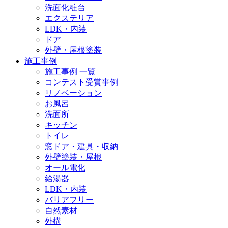
洗面化粧台
エクステリア
LDK・内装
ドア
外壁・屋根塗装
施工事例
施工事例 一覧
コンテスト受賞事例
リノベーション
お風呂
洗面所
キッチン
トイレ
窓ドア・建具・収納
外壁塗装・屋根
オール電化
給湯器
LDK・内装
バリアフリー
自然素材
外構