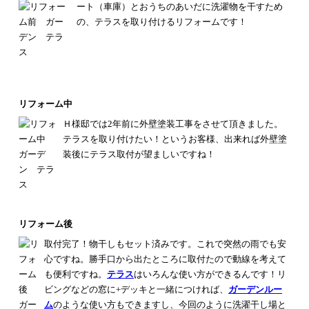
ート（車庫）とおうちのあいだに
洗濯物を干すため
の、
テラスを取り付けるリフォームです！
リフォーム中
Ｈ様邸では2年前に外壁塗装工事をさせて頂きました。
テラスを取り付けたい！というお客様、
出来れば外壁塗
装後にテラス取付が望ましいですね！
リフォーム後
取付完了！
物干しもセット済みです。
これで突然の雨でも安
心ですね。
勝手口から出たところに取付たので動線を考えて
も便利ですね。
テラス
はいろんな使い方ができるんです！
リ
ビングなどの窓に+デッキと一緒につければ、
ガーデンルー
ム
のような使い方もできますし、
今回のように洗濯干し場と