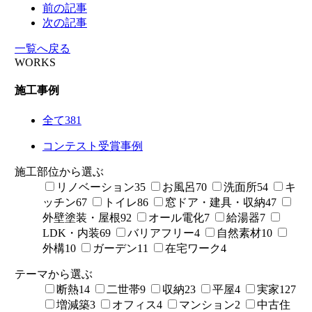
前の記事
次の記事
一覧へ戻る
WORKS
施工事例
全て
381
コンテスト受賞事例
施工部位から選ぶ
リノベーション
35
お風呂
70
洗面所
54
キ
ッチン
67
トイレ
86
窓ドア・建具・収納
47
外壁塗装・屋根
92
オール電化
7
給湯器
7
LDK・内装
69
バリアフリー
4
自然素材
10
外構
10
ガーデン
11
在宅ワーク
4
テーマから選ぶ
断熱
14
二世帯
9
収納
23
平屋
4
実家
127
増減築
3
オフィス
4
マンション
2
中古住