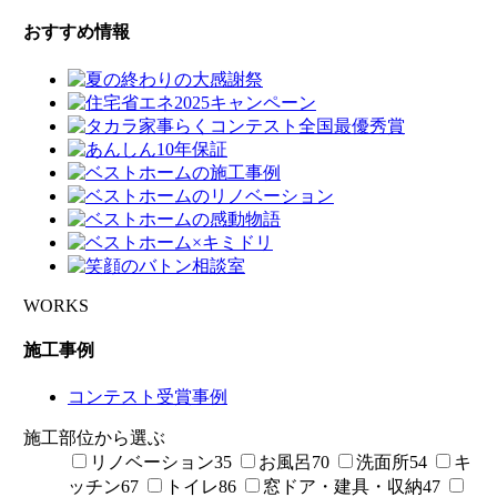
おすすめ情報
WORKS
施工事例
コンテスト受賞事例
施工部位から選ぶ
リノベーション
35
お風呂
70
洗面所
54
キ
ッチン
67
トイレ
86
窓ドア・建具・収納
47