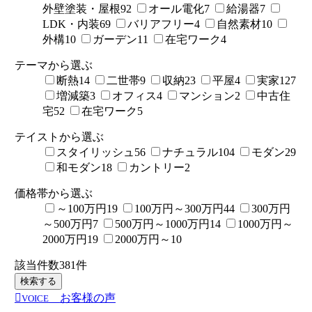
外壁塗装・屋根
92
オール電化
7
給湯器
7
LDK・内装
69
バリアフリー
4
自然素材
10
外構
10
ガーデン
11
在宅ワーク
4
テーマから選ぶ
断熱
14
二世帯
9
収納
23
平屋
4
実家
127
増減築
3
オフィス
4
マンション
2
中古住
宅
52
在宅ワーク
5
テイストから選ぶ
スタイリッシュ
56
ナチュラル
104
モダン
29
和モダン
18
カントリー
2
価格帯から選ぶ
～100万円
19
100万円～300万円
44
300万円
～500万円
7
500万円～1000万円
14
1000万円～
2000万円
19
2000万円～
10
該当件数
381
件
検索する
お客様の声
VOICE