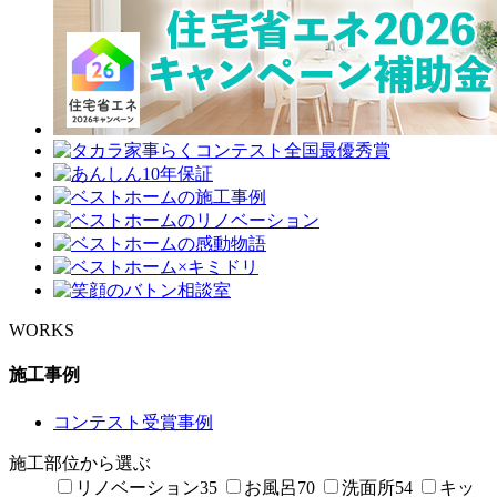
WORKS
施工事例
コンテスト受賞事例
施工部位から選ぶ
リノベーション
35
お風呂
70
洗面所
54
キッ