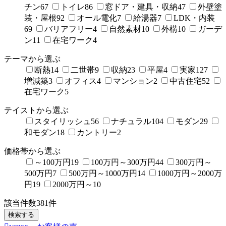
チン
67
トイレ
86
窓ドア・建具・収納
47
外壁塗
装・屋根
92
オール電化
7
給湯器
7
LDK・内装
69
バリアフリー
4
自然素材
10
外構
10
ガーデ
ン
11
在宅ワーク
4
テーマから選ぶ
断熱
14
二世帯
9
収納
23
平屋
4
実家
127
増減築
3
オフィス
4
マンション
2
中古住宅
52
在宅ワーク
5
テイストから選ぶ
スタイリッシュ
56
ナチュラル
104
モダン
29
和モダン
18
カントリー
2
価格帯から選ぶ
～100万円
19
100万円～300万円
44
300万円～
500万円
7
500万円～1000万円
14
1000万円～2000万
円
19
2000万円～
10
該当件数
381
件
検索する