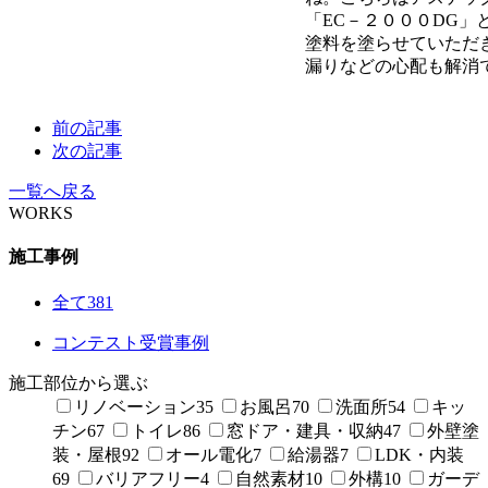
「EC－２０００DG」
塗料を塗らせていただ
漏りなどの心配も解消
前の記事
次の記事
一覧へ戻る
WORKS
施工事例
全て
381
コンテスト受賞事例
施工部位から選ぶ
リノベーション
35
お風呂
70
洗面所
54
キッ
チン
67
トイレ
86
窓ドア・建具・収納
47
外壁塗
装・屋根
92
オール電化
7
給湯器
7
LDK・内装
69
バリアフリー
4
自然素材
10
外構
10
ガーデ