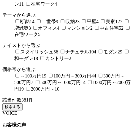
ン
11
在宅ワーク
4
テーマから選ぶ
断熱
14
二世帯
9
収納
23
平屋
4
実家
127
増減築
3
オフィス
4
マンション
2
中古住宅
52
在宅ワーク
5
テイストから選ぶ
スタイリッシュ
56
ナチュラル
104
モダン
29
和モダン
18
カントリー
2
価格帯から選ぶ
～100万円
19
100万円～300万円
44
300万円～
500万円
7
500万円～1000万円
14
1000万円～2000万
円
19
2000万円～
10
該当件数
381
件
検索する
VOICE
お客様の声