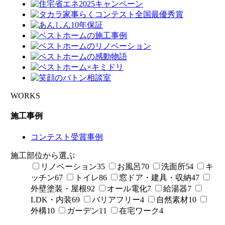
WORKS
施工事例
コンテスト受賞事例
施工部位から選ぶ
リノベーション
35
お風呂
70
洗面所
54
キ
ッチン
67
トイレ
86
窓ドア・建具・収納
47
外壁塗装・屋根
92
オール電化
7
給湯器
7
LDK・内装
69
バリアフリー
4
自然素材
10
外構
10
ガーデン
11
在宅ワーク
4