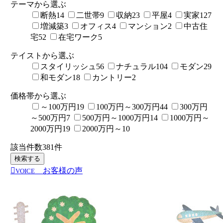
テーマから選ぶ
断熱
14
二世帯
9
収納
23
平屋
4
実家
127
増減築
3
オフィス
4
マンション
2
中古住
宅
52
在宅ワーク
5
テイストから選ぶ
スタイリッシュ
56
ナチュラル
104
モダン
29
和モダン
18
カントリー
2
価格帯から選ぶ
～100万円
19
100万円～300万円
44
300万円
～500万円
7
500万円～1000万円
14
1000万円～
2000万円
19
2000万円～
10
該当件数
381
件
検索する
お客様の声
VOICE