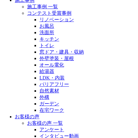
施工事例
施工事例 一覧
コンテスト受賞事例
リノベーション
お風呂
洗面所
キッチン
トイレ
窓ドア・建具・収納
外壁塗装・屋根
オール電化
給湯器
LDK・内装
バリアフリー
自然素材
外構
ガーデン
在宅ワーク
お客様の声
お客様の声 一覧
アンケート
インタビュー動画