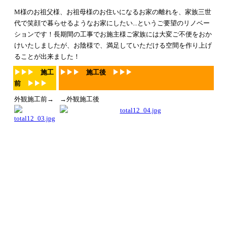
M様のお祖父様、お祖母様のお住いになるお家の離れを、
家族三世
代で笑顔で暮らせるようなお家にしたい...というご要望のリノベー
ションです！
長期間の工事でお施主様ご家族には大変ご不便をおか
けいたしましたが、
お陰様で、満足していただける空間を作り上げ
ることが出来ました！
▶
▶
▶
施工
▶
▶
▶
施工後
▶
▶
▶
前
▶
▶
▶
外観施工前→
→外観施工後