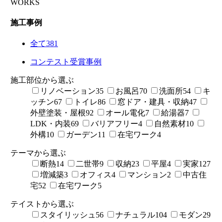
WORKS
施工事例
全て
381
コンテスト受賞事例
施工部位から選ぶ
リノベーション
35
お風呂
70
洗面所
54
キ
ッチン
67
トイレ
86
窓ドア・建具・収納
47
外壁塗装・屋根
92
オール電化
7
給湯器
7
LDK・内装
69
バリアフリー
4
自然素材
10
外構
10
ガーデン
11
在宅ワーク
4
テーマから選ぶ
断熱
14
二世帯
9
収納
23
平屋
4
実家
127
増減築
3
オフィス
4
マンション
2
中古住
宅
52
在宅ワーク
5
テイストから選ぶ
スタイリッシュ
56
ナチュラル
104
モダン
29