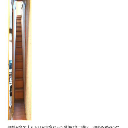
傾斜が急で上り下りが大変だった階段は架け替え、傾斜を緩やかに