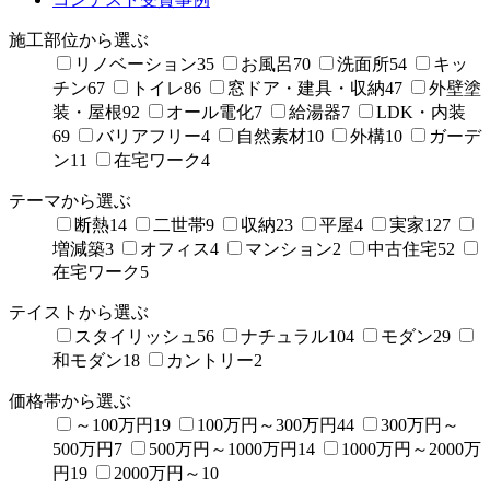
施工部位から選ぶ
リノベーション
35
お風呂
70
洗面所
54
キッ
チン
67
トイレ
86
窓ドア・建具・収納
47
外壁塗
装・屋根
92
オール電化
7
給湯器
7
LDK・内装
69
バリアフリー
4
自然素材
10
外構
10
ガーデ
ン
11
在宅ワーク
4
テーマから選ぶ
断熱
14
二世帯
9
収納
23
平屋
4
実家
127
増減築
3
オフィス
4
マンション
2
中古住宅
52
在宅ワーク
5
テイストから選ぶ
スタイリッシュ
56
ナチュラル
104
モダン
29
和モダン
18
カントリー
2
価格帯から選ぶ
～100万円
19
100万円～300万円
44
300万円～
500万円
7
500万円～1000万円
14
1000万円～2000万
円
19
2000万円～
10