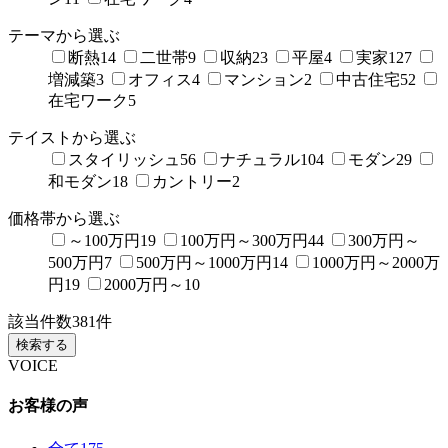
テーマから選ぶ
断熱
14
二世帯
9
収納
23
平屋
4
実家
127
増減築
3
オフィス
4
マンション
2
中古住宅
52
在宅ワーク
5
テイストから選ぶ
スタイリッシュ
56
ナチュラル
104
モダン
29
和モダン
18
カントリー
2
価格帯から選ぶ
～100万円
19
100万円～300万円
44
300万円～
500万円
7
500万円～1000万円
14
1000万円～2000万
円
19
2000万円～
10
該当件数
381
件
検索する
VOICE
お客様の声