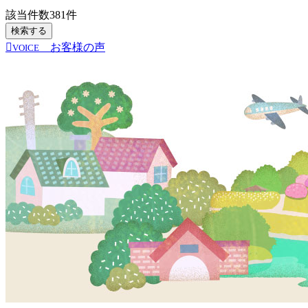
該当件数
381
件
検索する
お客様の声
VOICE