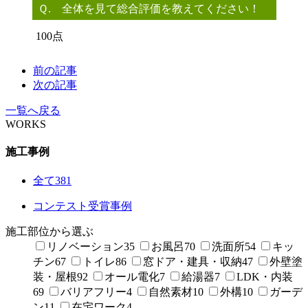
Ｑ. 全体を見て総合評価を教えてください！
100点
前の記事
次の記事
一覧へ戻る
WORKS
施工事例
全て
381
コンテスト受賞事例
施工部位から選ぶ
リノベーション
35
お風呂
70
洗面所
54
キッ
チン
67
トイレ
86
窓ドア・建具・収納
47
外壁塗
装・屋根
92
オール電化
7
給湯器
7
LDK・内装
69
バリアフリー
4
自然素材
10
外構
10
ガーデ
ン
11
在宅ワーク
4