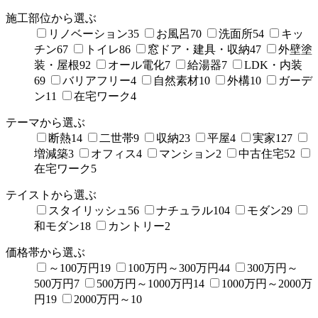
施工部位から選ぶ
リノベーション
35
お風呂
70
洗面所
54
キッ
チン
67
トイレ
86
窓ドア・建具・収納
47
外壁塗
装・屋根
92
オール電化
7
給湯器
7
LDK・内装
69
バリアフリー
4
自然素材
10
外構
10
ガーデ
ン
11
在宅ワーク
4
テーマから選ぶ
断熱
14
二世帯
9
収納
23
平屋
4
実家
127
増減築
3
オフィス
4
マンション
2
中古住宅
52
在宅ワーク
5
テイストから選ぶ
スタイリッシュ
56
ナチュラル
104
モダン
29
和モダン
18
カントリー
2
価格帯から選ぶ
～100万円
19
100万円～300万円
44
300万円～
500万円
7
500万円～1000万円
14
1000万円～2000万
円
19
2000万円～
10