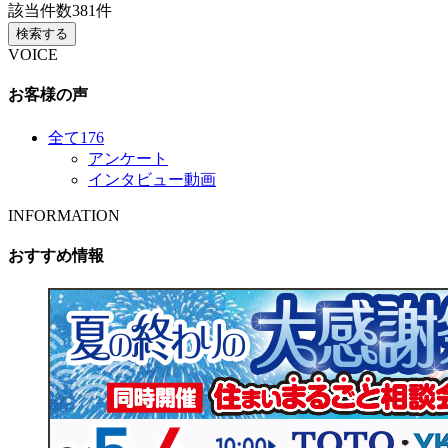
該当件数
381
件
検索する
VOICE
お客様の声
全て
176
アンケート
インタビュー動画
INFORMATION
おすすめ情報