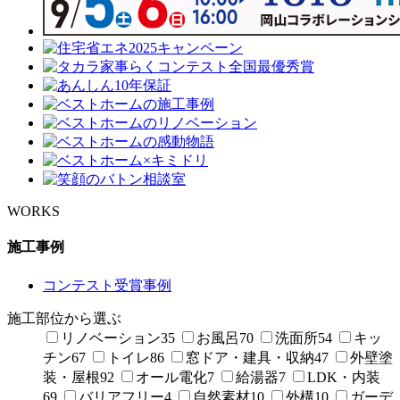
WORKS
施工事例
コンテスト受賞事例
施工部位から選ぶ
リノベーション
35
お風呂
70
洗面所
54
キッ
チン
67
トイレ
86
窓ドア・建具・収納
47
外壁塗
装・屋根
92
オール電化
7
給湯器
7
LDK・内装
69
バリアフリー
4
自然素材
10
外構
10
ガーデ