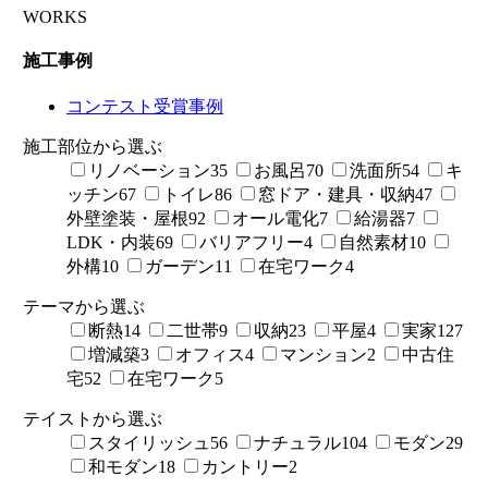
WORKS
施工事例
コンテスト受賞事例
施工部位から選ぶ
リノベーション
35
お風呂
70
洗面所
54
キ
ッチン
67
トイレ
86
窓ドア・建具・収納
47
外壁塗装・屋根
92
オール電化
7
給湯器
7
LDK・内装
69
バリアフリー
4
自然素材
10
外構
10
ガーデン
11
在宅ワーク
4
テーマから選ぶ
断熱
14
二世帯
9
収納
23
平屋
4
実家
127
増減築
3
オフィス
4
マンション
2
中古住
宅
52
在宅ワーク
5
テイストから選ぶ
スタイリッシュ
56
ナチュラル
104
モダン
29
和モダン
18
カントリー
2