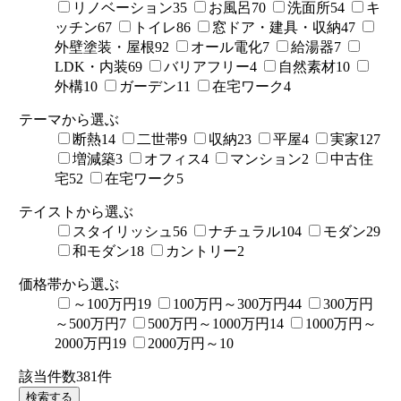
リノベーション
35
お風呂
70
洗面所
54
キ
ッチン
67
トイレ
86
窓ドア・建具・収納
47
外壁塗装・屋根
92
オール電化
7
給湯器
7
LDK・内装
69
バリアフリー
4
自然素材
10
外構
10
ガーデン
11
在宅ワーク
4
テーマから選ぶ
断熱
14
二世帯
9
収納
23
平屋
4
実家
127
増減築
3
オフィス
4
マンション
2
中古住
宅
52
在宅ワーク
5
テイストから選ぶ
スタイリッシュ
56
ナチュラル
104
モダン
29
和モダン
18
カントリー
2
価格帯から選ぶ
～100万円
19
100万円～300万円
44
300万円
～500万円
7
500万円～1000万円
14
1000万円～
2000万円
19
2000万円～
10
該当件数
381
件
検索する