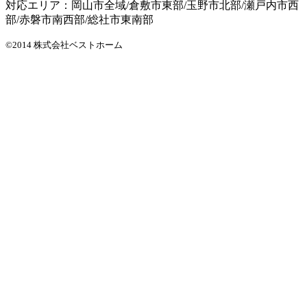
対応エリア：岡山市全域/倉敷市東部/玉野市北部/瀬戸内市西
部/赤磐市南西部/総社市東南部
©2014 株式会社ベストホーム