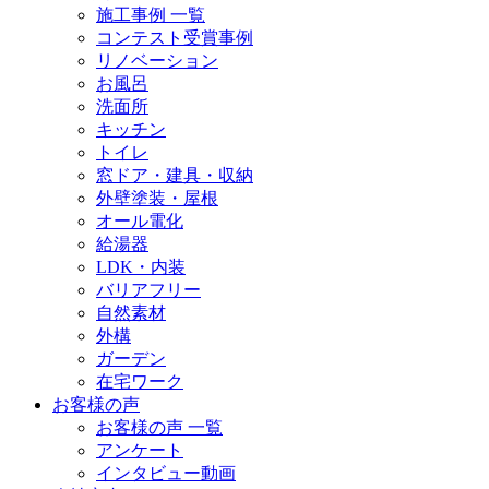
施工事例 一覧
コンテスト受賞事例
リノベーション
お風呂
洗面所
キッチン
トイレ
窓ドア・建具・収納
外壁塗装・屋根
オール電化
給湯器
LDK・内装
バリアフリー
自然素材
外構
ガーデン
在宅ワーク
お客様の声
お客様の声 一覧
アンケート
インタビュー動画