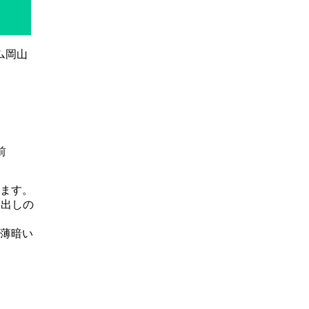
ます。
き出しの
薄暗い