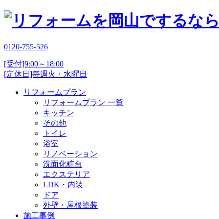
0120-755-526
[受付]9:00～18:00
[定休日]毎週火・水曜日
リフォームプラン
リフォームプラン 一覧
キッチン
その他
トイレ
浴室
リノベーション
洗面化粧台
エクステリア
LDK・内装
ドア
外壁・屋根塗装
施工事例