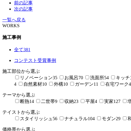
前の記事
次の記事
一覧へ戻る
WORKS
施工事例
全て
381
コンテスト受賞事例
施工部位から選ぶ
リノベーション
35
お風呂
70
洗面所
54
キッチ
4
自然素材
10
外構
10
ガーデン
11
在宅ワーク
4
テーマから選ぶ
断熱
14
二世帯
9
収納
23
平屋
4
実家
127
テイストから選ぶ
スタイリッシュ
56
ナチュラル
104
モダン
29
価格帯から選ぶ