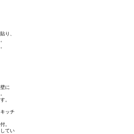
を貼り、
た。
す。
く壁に
た。
ます。
ニキッチ
証付。
置してい