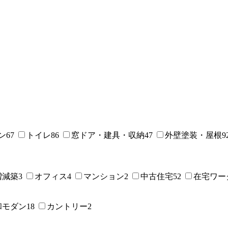
ン
67
トイレ
86
窓ドア・建具・収納
47
外壁塗装・屋根
9
増減築
3
オフィス
4
マンション
2
中古住宅
52
在宅ワー
和モダン
18
カントリー
2