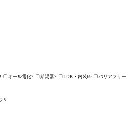
2
オール電化
7
給湯器
7
LDK・内装
69
バリアフリー
ク
5