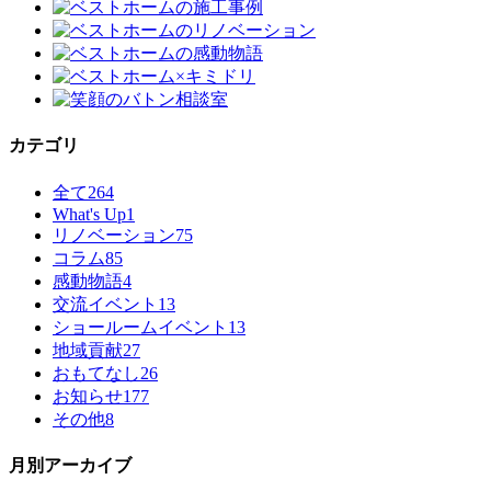
カテゴリ
全て
264
What's Up
1
リノベーション
75
コラム
85
感動物語
4
交流イベント
13
ショールームイベント
13
地域貢献
27
おもてなし
26
お知らせ
177
その他
8
月別アーカイブ