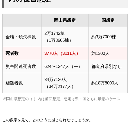
岡山県想定
国想定
2万1742棟
全壊・焼失棟数
約3万7000棟
（1万8665棟）
死者数
3778人（3111人）
約1300人
災害関連死者数
624〜1247人（—）
都道府県別なし
34万7120人
避難者数
約18万8000人
（34万2177人）
※岡山県想定の（ ）内は前回想定。想定は県・国ともに最悪のケース
この数字を見て、どのように感じられたでしょうか。
