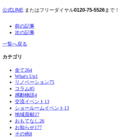
公式LINE
またはフリーダイヤル
0120-75-5526
まで！
前の記事
次の記事
一覧へ戻る
カテゴリ
全て
264
What's Up
1
リノベーション
75
コラム
85
感動物語
4
交流イベント
13
ショールームイベント
13
地域貢献
27
おもてなし
26
お知らせ
177
その他
8