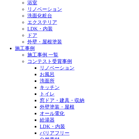
浴室
リノベーション
洗面化粧台
エクステリア
LDK・内装
ドア
外壁・屋根塗装
施工事例
施工事例 一覧
コンテスト受賞事例
リノベーション
お風呂
洗面所
キッチン
トイレ
窓ドア・建具・収納
外壁塗装・屋根
オール電化
給湯器
LDK・内装
バリアフリー