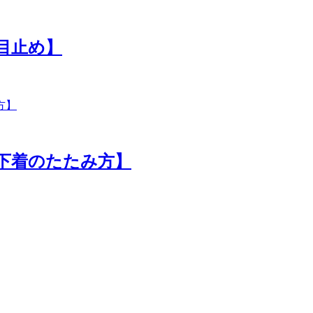
【目止め】
【下着のたたみ方】