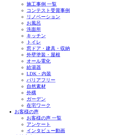
施工事例 一覧
コンテスト受賞事例
リノベーション
お風呂
洗面所
キッチン
トイレ
窓ドア・建具・収納
外壁塗装・屋根
オール電化
給湯器
LDK・内装
バリアフリー
自然素材
外構
ガーデン
在宅ワーク
お客様の声
お客様の声 一覧
アンケート
インタビュー動画