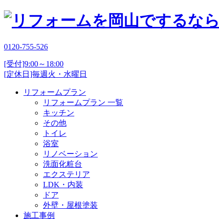
0120-755-526
[受付]9:00～18:00
[定休日]毎週火・水曜日
リフォームプラン
リフォームプラン 一覧
キッチン
その他
トイレ
浴室
リノベーション
洗面化粧台
エクステリア
LDK・内装
ドア
外壁・屋根塗装
施工事例