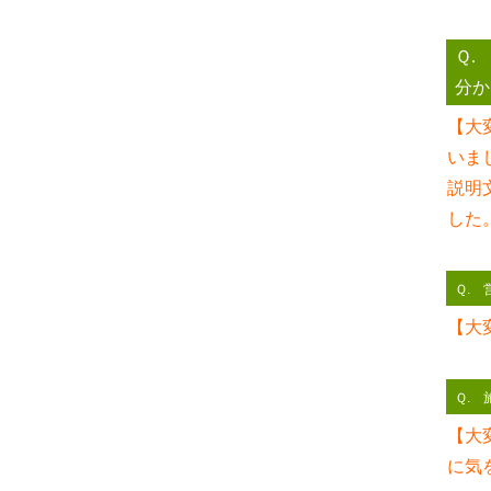
Ｑ.
分か
【大
いま
説明
した
Ｑ.
【大
Ｑ.
【大
に気