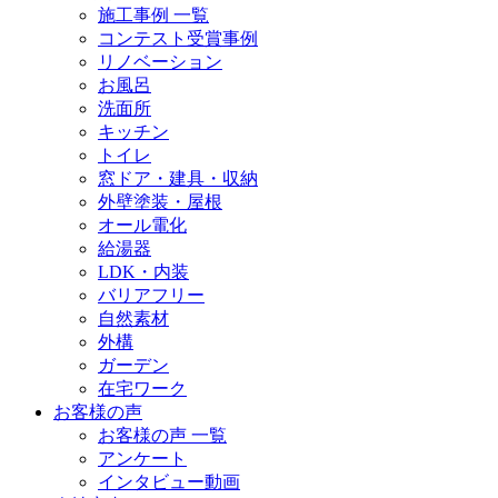
施工事例 一覧
コンテスト受賞事例
リノベーション
お風呂
洗面所
キッチン
トイレ
窓ドア・建具・収納
外壁塗装・屋根
オール電化
給湯器
LDK・内装
バリアフリー
自然素材
外構
ガーデン
在宅ワーク
お客様の声
お客様の声 一覧
アンケート
インタビュー動画