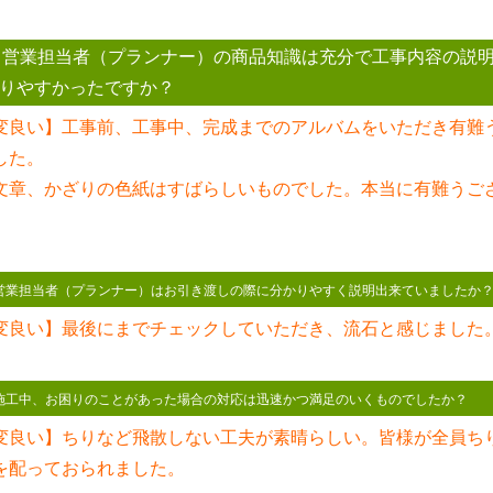
 営業担当者（プランナー）の商品知識は充分で工事内容の説
りやすかったですか？
変良い】工事前、工事中、完成までのアルバムをいただき有難
した。
文章、かざりの色紙はすばらしいものでした。本当に有難うご
。
 営業担当者（プランナー）はお引き渡しの際に分かりやすく説明出来ていましたか
変良い】最後にまでチェックしていただき、流石と感じました
 施工中、お困りのことがあった場合の対応は迅速かつ満足のいくものでしたか？
変良い】ちりなど飛散しない工夫が素晴らしい。皆様が全員ち
を配っておられました。