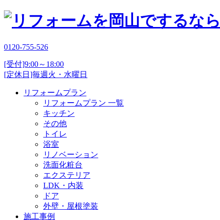
0120-755-526
[受付]9:00～18:00
[定休日]毎週火・水曜日
リフォームプラン
リフォームプラン 一覧
キッチン
その他
トイレ
浴室
リノベーション
洗面化粧台
エクステリア
LDK・内装
ドア
外壁・屋根塗装
施工事例