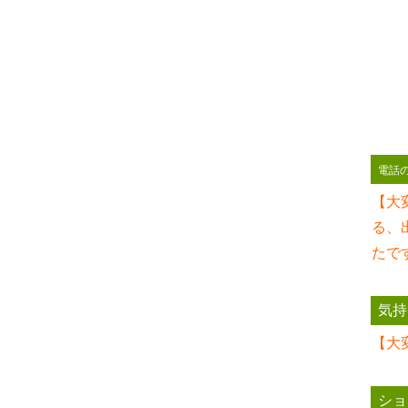
電話
【大
る、
たで
気持
【大
ショ