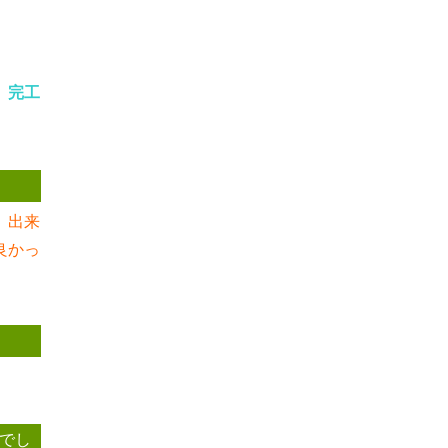
8 完工
。出来
良かっ
でし