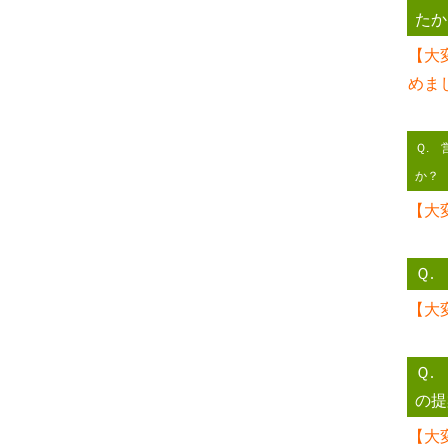
たか
【大
めま
Ｑ.
か？
【大
Ｑ.
【大
Ｑ.
の提
【大