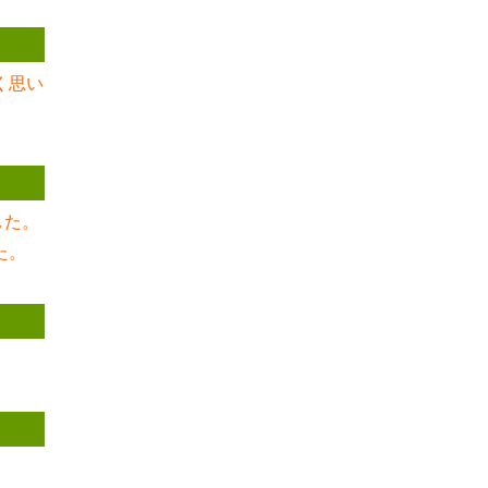
く思い
した。
た。