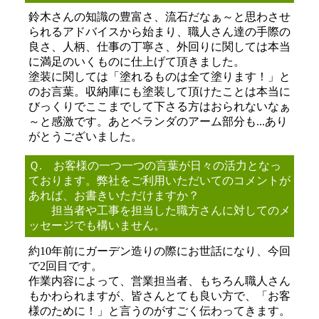
鈴木さんの知識の豊富さ、流石だなぁ～と思わさせ
られるアドバイスから始まり、職人さん達の手際の
良さ、人柄、仕事の丁寧さ、外回りに関しては本当
に満足のいくものに仕上げて頂きました。
塗装に関しては「塗れるものは全て塗ります！」と
のお言葉。収納庫にも塗装して頂けたことは本当に
びっくりでここまでして下さる方はおられないなぁ
～と感激です。あとベランダのアーム部分も...あり
がとうございました。
Ｑ. お客様の一つ一つの言葉が日々の活力となっ
ております。弊社をご利用いただいてのコメントが
あれば、お書きいただけますか？
担当者や工事を担当した職方さんに対してのメ
ッセージでも構いません。
約10年前にガーデン造りの際にお世話になり、今回
で2回目です。
作業内容によって、営業担当者、もちろん職人さん
もかわられますが、皆さんとても良い方で、「お客
様のために！」と言うのがすごく伝わってきます。