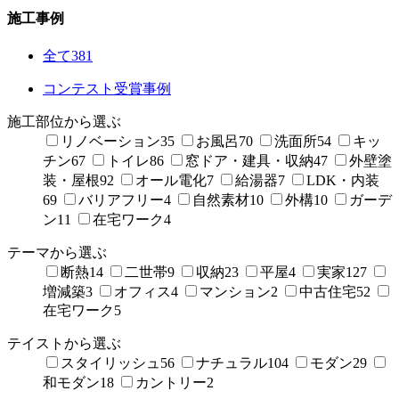
施工事例
全て
381
コンテスト受賞事例
施工部位から選ぶ
リノベーション
35
お風呂
70
洗面所
54
キッ
チン
67
トイレ
86
窓ドア・建具・収納
47
外壁塗
装・屋根
92
オール電化
7
給湯器
7
LDK・内装
69
バリアフリー
4
自然素材
10
外構
10
ガーデ
ン
11
在宅ワーク
4
テーマから選ぶ
断熱
14
二世帯
9
収納
23
平屋
4
実家
127
増減築
3
オフィス
4
マンション
2
中古住宅
52
在宅ワーク
5
テイストから選ぶ
スタイリッシュ
56
ナチュラル
104
モダン
29
和モダン
18
カントリー
2