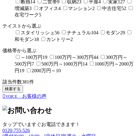
断熱
14
二世帯
9
収納
23
平屋
4
実家
127
増減築
3
オフィス
4
マンション
2
中古住宅
52
在宅ワーク
5
テイストから選ぶ
スタイリッシュ
56
ナチュラル
104
モダン
29
和モダン
18
カントリー
2
価格帯から選ぶ
～100万円
19
100万円～300万円
44
300万円～
500万円
7
500万円～1000万円
14
1000万円～2000万
円
19
2000万円～
10
該当件数
381
件
検索する
お客様の声
VOICE
タップでいますぐお電話できます！
0120-755-526