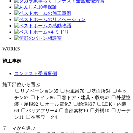
WORKS
施工事例
コンテスト受賞事例
施工部位から選ぶ
リノベーション
35
お風呂
70
洗面所
54
キッ
チン
67
トイレ
86
窓ドア・建具・収納
47
外壁塗
装・屋根
92
オール電化
7
給湯器
7
LDK・内装
69
バリアフリー
4
自然素材
10
外構
10
ガーデ
ン
11
在宅ワーク
4
テーマから選ぶ