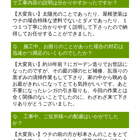
で工事内容の説明は分かりやすかったですか？
【大変良い】太陽光のことであったり、屋根塗装は
ウチの場合特殊な塗料でないとダメであったり、１
つ１つ丁寧に分かりやすく説明して下さったので納
得してお任せすることができました。
Ｑ. 施工中、お困りのことがあった場合の対応は
迅速かつ満足のいくものでしたか？
【大変良い】約10年前？にガーデン造りでお世話に
なったのですが、その庭の塀のヒビ補修、乱張りの
黒ずみの清掃作業もして下さり、家の中から眺める
お庭がきれいになってとても気持がいいです。あと
不要になったレンガの引き取りも、今回の作業とは
全く関係のないことでしたのに、わざわざ来て下さ
りありがとうございました。
Ｑ. 工事中、ご近所様への配慮はいかがでした
か？
【大変良い】ウチの前の方が杉本さんのことをとて