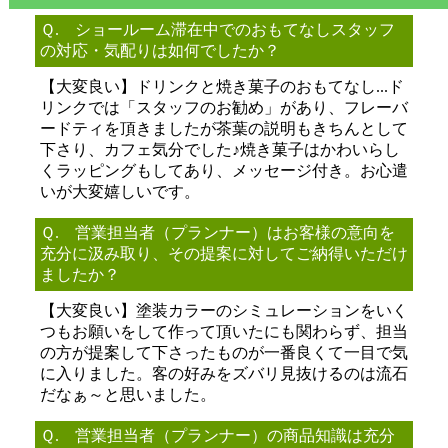
Ｑ. ショールーム滞在中でのおもてなしスタッフ
の対応・気配りは如何でしたか？
【大変良い】ドリンクと焼き菓子のおもてなし...ド
リンクでは「スタッフのお勧め」があり、フレーバ
ードティを頂きましたが茶葉の説明もきちんとして
下さり、カフェ気分でした♪焼き菓子はかわいらし
くラッピングもしてあり、メッセージ付き。お心遣
いが大変嬉しいです。
Ｑ. 営業担当者（プランナー）はお客様の意向を
充分に汲み取り、その提案に対してご納得いただけ
ましたか？
【大変良い】塗装カラーのシミュレーションをいく
つもお願いをして作って頂いたにも関わらず、担当
の方が提案して下さったものが一番良くて一目で気
に入りました。客の好みをズバリ見抜けるのは流石
だなぁ～と思いました。
Ｑ. 営業担当者（プランナー）の商品知識は充分