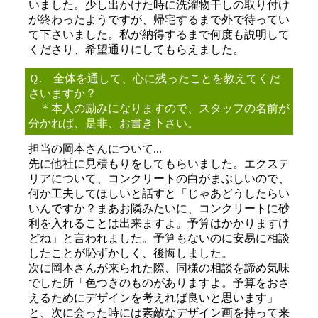
いました。少し出かけた時に洗濯物干しの取り付け
が終わったようですが、帰宅するまで外で待ってい
て下さいました。私が納得するまで何度も説明して
くださり、希望通りにしてもらえました。
Ｑ. 全体を通して、心に残ったことを教えてくだ
さいますか？
＊本人の励みになりますので、スタッフの名前が
分かれば、是非、お書き下さい。
担当の岡本さんについて...
先に他社に見積もりをしてもらいました。エクステ
リアについて、コンクリートの白がまぶしいので、
何か工夫してほしいと話すと「じゃあどうしたらい
いんですか？まあお隣みたいに、コンクリートに砂
利を入れることは出来ますよ。予算はかかりますけ
どね」と言われました。予算もないのに安易に相談
したことが恥ずかしく、後悔しました。
次に岡本さんが来られた際、同様の相談を諦め気味
でした所「色つきのものがありますよ。予算をおさ
えるためにデザインを考えれば良いと思います」
と、次に会った時には素敵なデザイン画を持って来