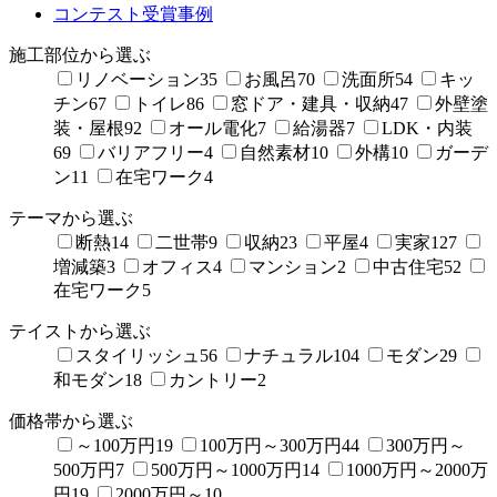
コンテスト受賞事例
施工部位から選ぶ
リノベーション
35
お風呂
70
洗面所
54
キッ
チン
67
トイレ
86
窓ドア・建具・収納
47
外壁塗
装・屋根
92
オール電化
7
給湯器
7
LDK・内装
69
バリアフリー
4
自然素材
10
外構
10
ガーデ
ン
11
在宅ワーク
4
テーマから選ぶ
断熱
14
二世帯
9
収納
23
平屋
4
実家
127
増減築
3
オフィス
4
マンション
2
中古住宅
52
在宅ワーク
5
テイストから選ぶ
スタイリッシュ
56
ナチュラル
104
モダン
29
和モダン
18
カントリー
2
価格帯から選ぶ
～100万円
19
100万円～300万円
44
300万円～
500万円
7
500万円～1000万円
14
1000万円～2000万
円
19
2000万円～
10