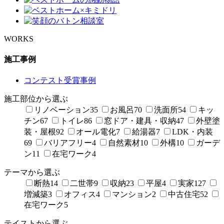
WORKS
施工事例
コンテスト受賞事例
施工部位から選ぶ
リノベーション
35
お風呂
70
洗面所
54
キッ
チン
67
トイレ
86
窓ドア・建具・収納
47
外壁塗
装・屋根
92
オール電化
7
給湯器
7
LDK・内装
69
バリアフリー
4
自然素材
10
外構
10
ガーデ
ン
11
在宅ワーク
4
テーマから選ぶ
断熱
14
二世帯
9
収納
23
平屋
4
実家
127
増減築
3
オフィス
4
マンション
2
中古住宅
52
在宅ワーク
5
テイストから選ぶ