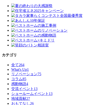
カテゴリ
全て
264
What's Up
1
リノベーション
75
コラム
85
感動物語
4
交流イベント
13
ショールームイベント
13
地域貢献
27
おもてなし
26