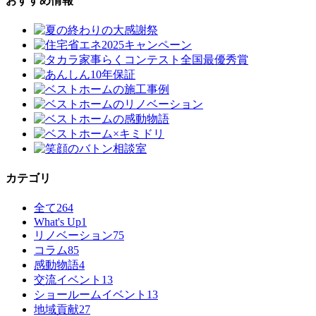
おすすめ情報
カテゴリ
全て
264
What's Up
1
リノベーション
75
コラム
85
感動物語
4
交流イベント
13
ショールームイベント
13
地域貢献
27