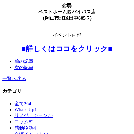
会場:
ベストホーム西バイパス店
（岡山市北区田中605-7）
イベント内容
■詳しくはココをクリック■
前の記事
次の記事
一覧へ戻る
カテゴリ
全て
264
What's Up
1
リノベーション
75
コラム
85
感動物語
4